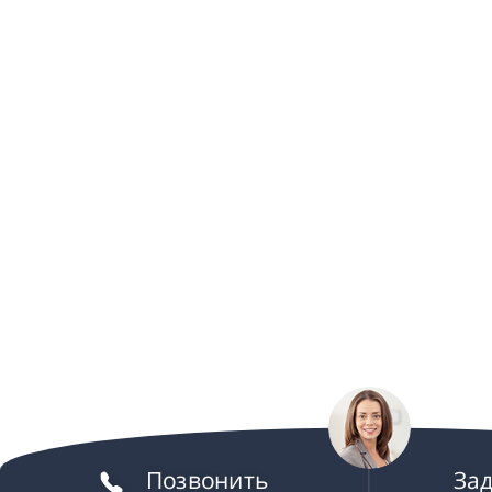
Позвонить
За