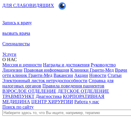
ДЛЯ СЛАБОВИДЯЩИХ
Запись к врачу
вызвать врача
Специалисты
Услуги
О НАС
Миссия и ценности
Награды и достижения
Руководство
Лицензии
Правовая информация
Клиники Гранти-Мед
Врачи
сети клиник Гранти-Мед
Вакансии
Акции
Новости
Статьи
Электронный листок нетрудоспособности
Справка для
налоговых органов
Правила поведения пациентов
ВЗРОСЛОЕ ОТДЕЛЕНИЕ
ДЕТСКОЕ ОТДЕЛЕНИЕ
ТРАВМПУНКТ
Диагностика
КОРПОРАТИВНАЯ
МЕДИЦИНА
ЦЕНТР ХИРУРГИИ
Работа у нас
Поиск по сайту