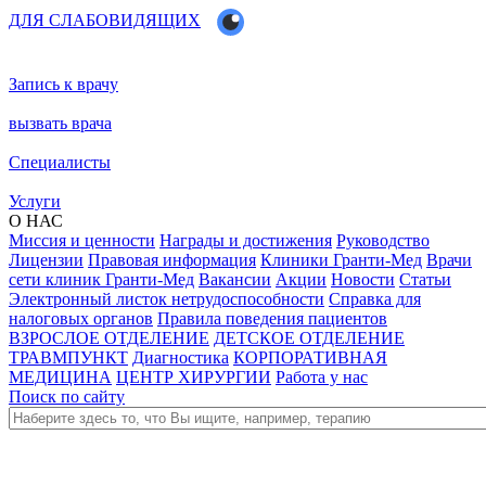
ДЛЯ СЛАБОВИДЯЩИХ
Запись к врачу
вызвать врача
Специалисты
Услуги
О НАС
Миссия и ценности
Награды и достижения
Руководство
Лицензии
Правовая информация
Клиники Гранти-Мед
Врачи
сети клиник Гранти-Мед
Вакансии
Акции
Новости
Статьи
Электронный листок нетрудоспособности
Справка для
налоговых органов
Правила поведения пациентов
ВЗРОСЛОЕ ОТДЕЛЕНИЕ
ДЕТСКОЕ ОТДЕЛЕНИЕ
ТРАВМПУНКТ
Диагностика
КОРПОРАТИВНАЯ
МЕДИЦИНА
ЦЕНТР ХИРУРГИИ
Работа у нас
Поиск по сайту