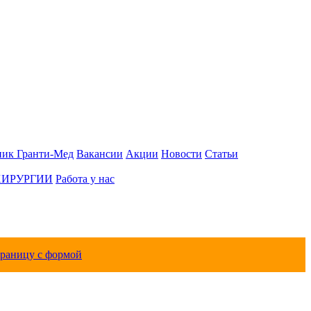
ник Гранти-Мед
Вакансии
Акции
Новости
Статьи
ХИРУРГИИ
Работа у нас
траницу с формой