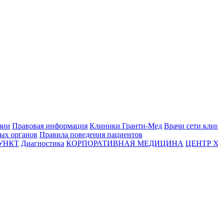
зии
Правовая информация
Клиники Гранти-Мед
Врачи сети кли
вых органов
Правила поведения пациентов
УНКТ
Диагностика
КОРПОРАТИВНАЯ МЕДИЦИНА
ЦЕНТР 