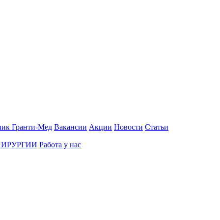
ник Гранти-Мед
Вакансии
Акции
Новости
Статьи
ХИРУРГИИ
Работа у нас