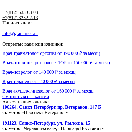
Написать главному врачу
+7(812) 533-03-03
+7(812) 323-92-13
Написать нам:
info@grantimed.ru
(за исключением юридически значимых сооб
Открытые вакансии клиники:
Врач-травматолог-ортопед от 190 000 ₽ за месяц
Врач-оториноларинголог / ЛОР от 150 000 ₽ за месяц
Врач-невролог от 140 000 ₽ за месяц
Врач-терапевт от 140 000 ₽ за месяц
Врач акушер-гинеколог от 160 000 ₽ за месяц
Смотреть все вакансии
Адреса наших клиник:
198264, Санкт-Петербург, пр. Ветеранов, 147 Б
ст. метро «Проспект Ветеранов»
191123, Санкт-Петербург, ул. Рылеева, 15
ст. метро «Чернышевская», «Площадь Восстания»