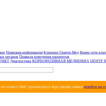
зии
Правовая информация
Клиники Гранти-Мед
Врачи сети кли
вых органов
Правила поведения пациентов
УНКТ
Диагностика
КОРПОРАТИВНАЯ МЕДИЦИНА
ЦЕНТР 
и по полису ОМС производится через форму заявки
перейти на с