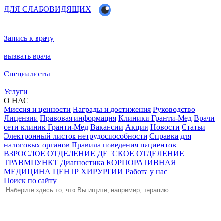
ДЛЯ СЛАБОВИДЯЩИХ
Запись к врачу
вызвать врача
Специалисты
Услуги
О НАС
Миссия и ценности
Награды и достижения
Руководство
Лицензии
Правовая информация
Клиники Гранти-Мед
Врачи
сети клиник Гранти-Мед
Вакансии
Акции
Новости
Статьи
Электронный листок нетрудоспособности
Справка для
налоговых органов
Правила поведения пациентов
ВЗРОСЛОЕ ОТДЕЛЕНИЕ
ДЕТСКОЕ ОТДЕЛЕНИЕ
ТРАВМПУНКТ
Диагностика
КОРПОРАТИВНАЯ
МЕДИЦИНА
ЦЕНТР ХИРУРГИИ
Работа у нас
Поиск по сайту