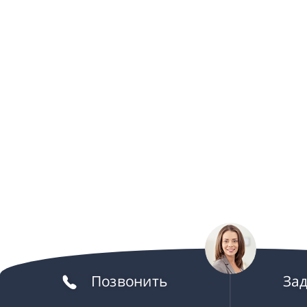
Позвонить
За