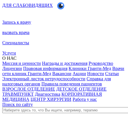
ДЛЯ СЛАБОВИДЯЩИХ
Запись к врачу
вызвать врача
Специалисты
Услуги
О НАС
Миссия и ценности
Награды и достижения
Руководство
Лицензии
Правовая информация
Клиники Гранти-Мед
Врачи
сети клиник Гранти-Мед
Вакансии
Акции
Новости
Статьи
Электронный листок нетрудоспособности
Справка для
налоговых органов
Правила поведения пациентов
ВЗРОСЛОЕ ОТДЕЛЕНИЕ
ДЕТСКОЕ ОТДЕЛЕНИЕ
ТРАВМПУНКТ
Диагностика
КОРПОРАТИВНАЯ
МЕДИЦИНА
ЦЕНТР ХИРУРГИИ
Работа у нас
Поиск по сайту