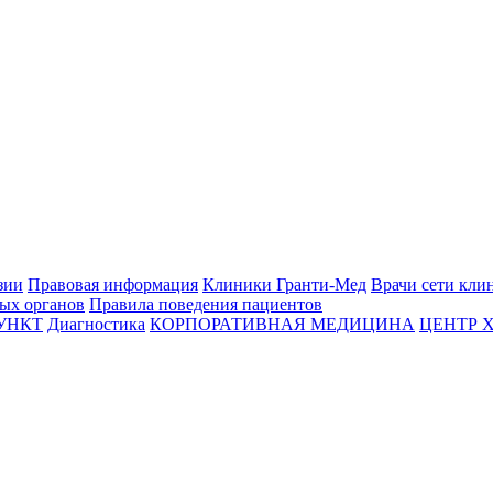
зии
Правовая информация
Клиники Гранти-Мед
Врачи сети кли
вых органов
Правила поведения пациентов
УНКТ
Диагностика
КОРПОРАТИВНАЯ МЕДИЦИНА
ЦЕНТР 