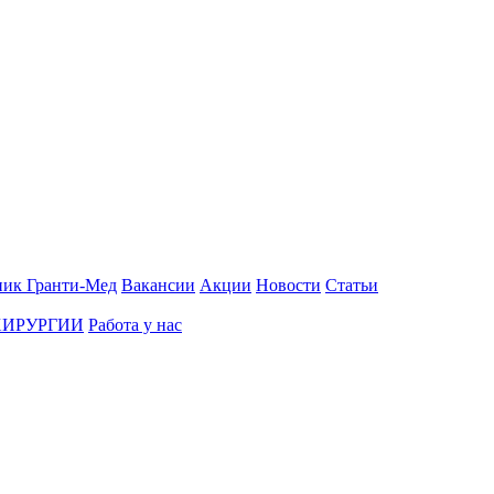
ник Гранти-Мед
Вакансии
Акции
Новости
Статьи
ХИРУРГИИ
Работа у нас