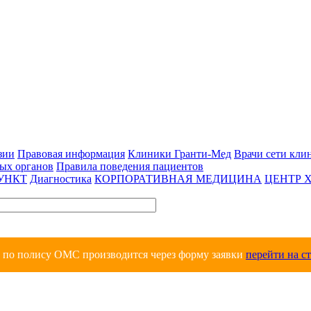
зии
Правовая информация
Клиники Гранти-Мед
Врачи сети кли
вых органов
Правила поведения пациентов
УНКТ
Диагностика
КОРПОРАТИВНАЯ МЕДИЦИНА
ЦЕНТР 
и по полису ОМС производится через форму заявки
перейти на с