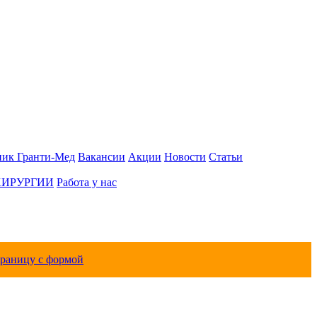
ник Гранти-Мед
Вакансии
Акции
Новости
Статьи
ХИРУРГИИ
Работа у нас
траницу с формой