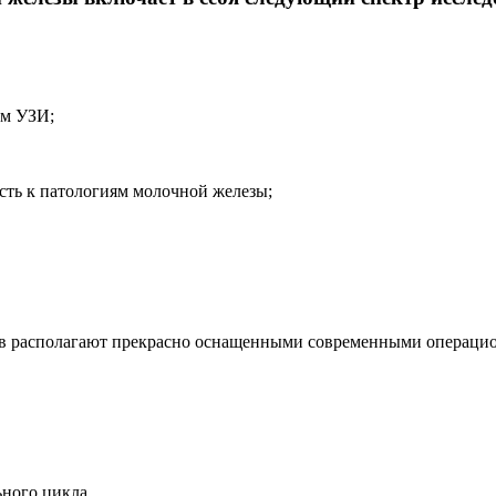
ем УЗИ;
сть к патологиям молочной железы;
ов располагают прекрасно оснащенными современными операци
ьного цикла.