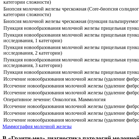
категории сложности)
Биопсия молочной железы чрескожная (Core-биопсия солидного
категории сложности)
Биопсия молочной железы чрескожная (пункция пальпируемого
Пункция новообразования молочной железы прицельная пункци
Пункция новообразования молочной железы прицельная пункци
исследования, 1 категории)
Пункция новообразования молочной железы прицельная пункци
исследования, 2 категории)
Пункция новообразования молочной железы прицельная пункци
исследования, 3 категории)
Пункция новообразования молочной железы прицельная пункци
Иссечение новообразования молочной железы (удаление фибр
Иссечение новообразования молочной железы (удаление фибр
Иссечение новообразования молочной железы (удаление фибр
Оперативное лечение: Онкология. Маммология
Иссечение новообразования молочной железы (удаление фибро
Иссечение новообразования молочной железы (удаление фибр
Иссечение новообразования молочной железы (удаление фибр
Маммография молочной железы
В «Гранти-мед» диагностика патологий молочной