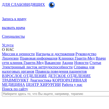
ДЛЯ СЛАБОВИДЯЩИХ
Запись к врачу
вызвать врача
Специалисты
Услуги
О НАС
Миссия и ценности
Награды и достижения
Руководство
Лицензии
Правовая информация
Клиники Гранти-Мед
Врачи
сети клиник Гранти-Мед
Вакансии
Акции
Новости
Статьи
Электронный листок нетрудоспособности
Справка для
налоговых органов
Правила поведения пациентов
ВЗРОСЛОЕ ОТДЕЛЕНИЕ
ДЕТСКОЕ ОТДЕЛЕНИЕ
ТРАВМПУНКТ
Диагностика
КОРПОРАТИВНАЯ
МЕДИЦИНА
ЦЕНТР ХИРУРГИИ
Работа у нас
Поиск по сайту