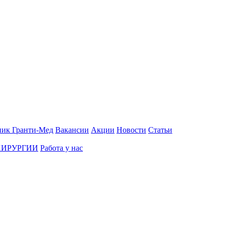
ник Гранти-Мед
Вакансии
Акции
Новости
Статьи
ХИРУРГИИ
Работа у нас