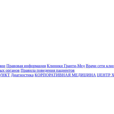
зии
Правовая информация
Клиники Гранти-Мед
Врачи сети кли
вых органов
Правила поведения пациентов
УНКТ
Диагностика
КОРПОРАТИВНАЯ МЕДИЦИНА
ЦЕНТР 