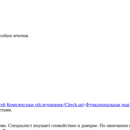
собам лечения.
тей
Комплексные обследования (Сheck-up)
Функциональная диаг
етьми.
иями. Специалист внушает спокойствие и доверие. По окончании