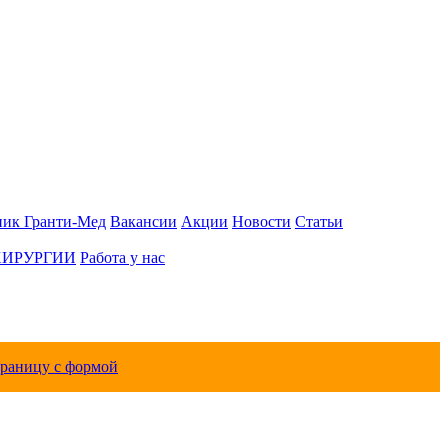
ник Гранти-Мед
Вакансии
Акции
Новости
Статьи
ХИРУРГИИ
Работа у нас
траницу с формой