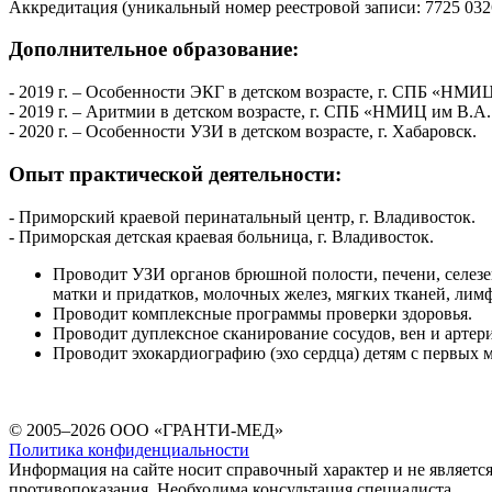
Аккредитация (уникальный номер реестровой записи: 7725 03263
Дополнительное образование:
-
2019 г. – Особенности ЭКГ в детском возрасте, г. СПБ «НМИ
- 2019 г. – Аритмии в детском возрасте, г. СПБ «НМИЦ им В.А
- 2020 г. – Особенности УЗИ в детском возрасте, г. Хабаровск.
Опыт практической деятельности:
- Приморский краевой перинатальный центр, г. Владивосток.
- Приморская детская краевая больница, г. Владивосток.
Проводит УЗИ органов брюшной полости, печени, селезе
матки и придатков, молочных желез, мягких тканей, лим
Проводит комплексные программы проверки здоровья.
Проводит дуплексное сканирование сосудов, вен и артер
Проводит эхокардиографию (эхо сердца) детям с первых 
© 2005–2026 ООО «ГРАНТИ-МЕД»
Политика конфиденциальности
Информация на сайте носит справочный характер и не являетс
противопоказания. Необходима консультация специалиста.