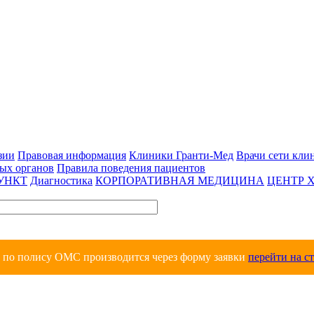
зии
Правовая информация
Клиники Гранти-Мед
Врачи сети кли
вых органов
Правила поведения пациентов
УНКТ
Диагностика
КОРПОРАТИВНАЯ МЕДИЦИНА
ЦЕНТР 
и по полису ОМС производится через форму заявки
перейти на с