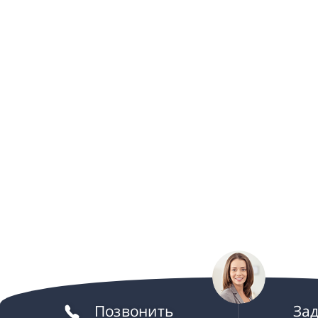
Позвонить
За