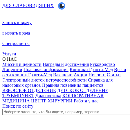
ДЛЯ СЛАБОВИДЯЩИХ
Запись к врачу
вызвать врача
Специалисты
Услуги
О НАС
Миссия и ценности
Награды и достижения
Руководство
Лицензии
Правовая информация
Клиники Гранти-Мед
Врачи
сети клиник Гранти-Мед
Вакансии
Акции
Новости
Статьи
Электронный листок нетрудоспособности
Справка для
налоговых органов
Правила поведения пациентов
ВЗРОСЛОЕ ОТДЕЛЕНИЕ
ДЕТСКОЕ ОТДЕЛЕНИЕ
ТРАВМПУНКТ
Диагностика
КОРПОРАТИВНАЯ
МЕДИЦИНА
ЦЕНТР ХИРУРГИИ
Работа у нас
Поиск по сайту