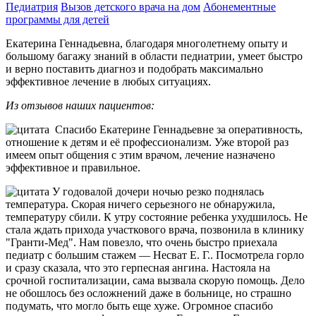
Педиатрия
Вызов детского врача на дом
Абонементные
программы для детей
Екатерина Геннадьевна, благодаря многолетнему опыту и
большому багажу знаний в области педиатрии, умеет быстро
и верно поставить диагноз и подобрать максимально
эффективное лечение в любых ситуациях.
Из отзывов наших пациентов:
Спасибо Екатерине Геннадьевне за оперативность,
отношение к детям и её профессионализм. Уже второй раз
имеем опыт общения с этим врачом, лечение назначено
эффективное и правильное.
У годовалой дочери ночью резко поднялась
температура. Скорая ничего серьезного не обнаружила,
температуру сбили. К утру состояние ребенка ухудшилось. Не
стала ждать прихода участкового врача, позвонила в клинику
"Гранти-Мед". Нам повезло, что очень быстро приехала
педиатр с большим стажем — Несват Е. Г.. Посмотрела горло
и сразу сказала, что это герпесная ангина. Настояла на
срочной госпитализации, сама вызвала скорую помощь. Дело
не обошлось без осложнений даже в больнице, но страшно
подумать, что могло быть еще хуже. Огромное спасибо