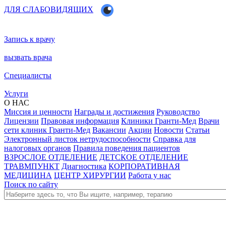
ДЛЯ СЛАБОВИДЯЩИХ
Запись к врачу
вызвать врача
Специалисты
Услуги
О НАС
Миссия и ценности
Награды и достижения
Руководство
Лицензии
Правовая информация
Клиники Гранти-Мед
Врачи
сети клиник Гранти-Мед
Вакансии
Акции
Новости
Статьи
Электронный листок нетрудоспособности
Справка для
налоговых органов
Правила поведения пациентов
ВЗРОСЛОЕ ОТДЕЛЕНИЕ
ДЕТСКОЕ ОТДЕЛЕНИЕ
ТРАВМПУНКТ
Диагностика
КОРПОРАТИВНАЯ
МЕДИЦИНА
ЦЕНТР ХИРУРГИИ
Работа у нас
Поиск по сайту