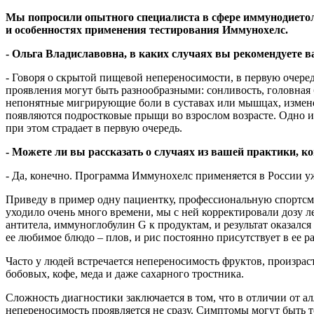
Мы попросили опытного специалиста в сфере иммунодиетоло
и особенностях применения тестирования Иммунохелс.
- Ольга Владиславовна, в каких случаях вы рекомендуете
- Говоря о скрытой пищевой непереносимости, в первую очеред
проявления могут быть разнообразными: сонливость, головная
непонятные мигрирующие боли в суставах или мышцах, измене
появляются подростковые прыщи во взрослом возрасте. Одно 
при этом страдает в первую очередь.
- Можете ли вы рассказать о случаях из вашей практики, 
- Да, конечно. Программа Иммунохелс применяется в России уж
Приведу в пример одну пациентку, профессиональную спортсм
уходило очень много времени, мы с ней корректировали дозу л
антитела, иммуноглобулин G к продуктам, и результат оказалс
ее любимое блюдо – плов, и рис постоянно присутствует в ее ра
Часто у людей встречается непереносимость фруктов, произрас
бобовых, кофе, меда и даже сахарного тростника.
Сложность диагностики заключается в том, что в отличии от ал
непереносимость проявляется не сразу. Симптомы могут быть то