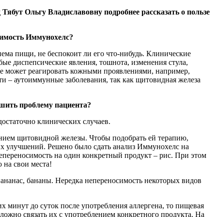
Тябут Ольгу Владиславовну подробнее рассказать о пользе
симость Иммунохелс?
иема пищи, не беспокоит ли его что-нибудь. Клинические
ые диспепсические явления, тошнота, изменения стула,
же может реагировать кожными проявлениями, например,
и – аутоиммунные заболевания, так как щитовидная железа
ешить проблему пациента?
 достаточно клинических случаев.
нием щитовидной железы. Чтобы подобрать ей терапию,
ких улучшений. Решено было сдать анализ Иммунохелс на
непереносимость на один конкретный продукт – рис. При этом
о на свои места!
, ананас, бананы. Нередка непереносимость некоторых видов
их минут до суток после употребления аллергена, то пищевая
сложно связать их с употреблением конкретного продукта. На