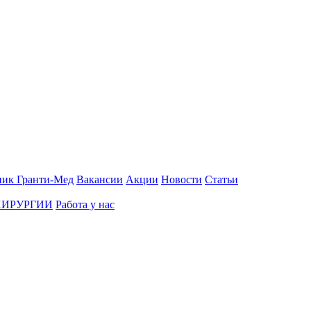
ник Гранти-Мед
Вакансии
Акции
Новости
Статьи
ХИРУРГИИ
Работа у нас