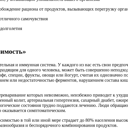
обождение рациона от продуктов, вызывающих перегрузку орга
отличного самочувствия
 долголетия
симость»
льная и иммунная система. У каждого из нас есть свои предпочт
одходящим для одного человека, может быть совершенно неподх
офе, специи, фрукты, овощи или йогурт, считая их однозначно по
ствием или недостаточностью ферментов, нарушением состава к
ереваривание которых невозможно, неизбежно приводит к ухудш
венный колит, артериальная гипертензия, сахарный диабет, ожи
огические состояния трудно поддаются лечению. Люди обращают
ю оказывается симптоматическим.
имостью в той или иной мере страдает до 80% населения высок
разнообразия и беспорядочного комбинирования продуктов.