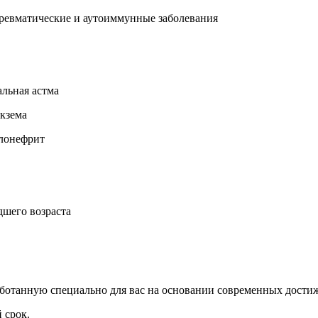
 ревматические и аутоиммунные заболевания
льная астма
экзема
улонефрит
дшего возраста
ботанную специально для вас на основании современных дости
 срок.