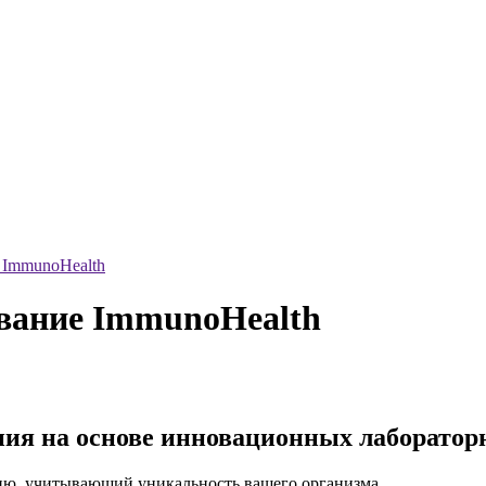
 ImmunoHealth
ование ImmunoHealth
ия на основе инновационных лабораторн
ию, учитывающий уникальность вашего организма