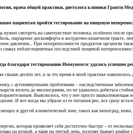
гии, врача общей практики, диетолога клиники Гранти-Мед 
 вашим пациентам пройти тестирование на пищевую неперено
ь нужно смотреть на самочувствие человека, особенно после пр
 боль, ощущение дискомфорта в желудочно-кишечном тракте, люб
ние давления... При непереносимости продуктов организм так
из самых неблагоприятных последствий пищевой непереносимост
когда благодаря тестированию Иммунохелс удалось успешно р
е свыше десяти лет, и за это время в моей практике накопилось
енку, с аутоиммунными проблемами – наследственным заболева
екарств вплоть до миллиграмма, но не удавалось добиться стой
я поразительным. Выяснилось, что у нее просто зашкаливающая 
ционе. И вот когда мы убрали из ее питания рис, все сразу встал
тающих в другой климатической зоне, таких как виноград, киви
лергии, которая проявляет себя достаточно быстро – от нескольк
лько на второй, а чаще на третий день, поэтому бывает крайне 