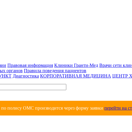
зии
Правовая информация
Клиники Гранти-Мед
Врачи сети кли
вых органов
Правила поведения пациентов
УНКТ
Диагностика
КОРПОРАТИВНАЯ МЕДИЦИНА
ЦЕНТР 
и по полису ОМС производится через форму заявки
перейти на с