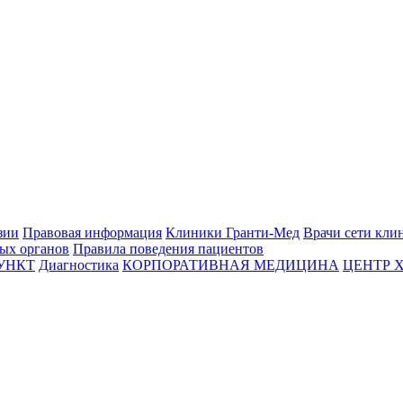
зии
Правовая информация
Клиники Гранти-Мед
Врачи сети кли
вых органов
Правила поведения пациентов
УНКТ
Диагностика
КОРПОРАТИВНАЯ МЕДИЦИНА
ЦЕНТР 