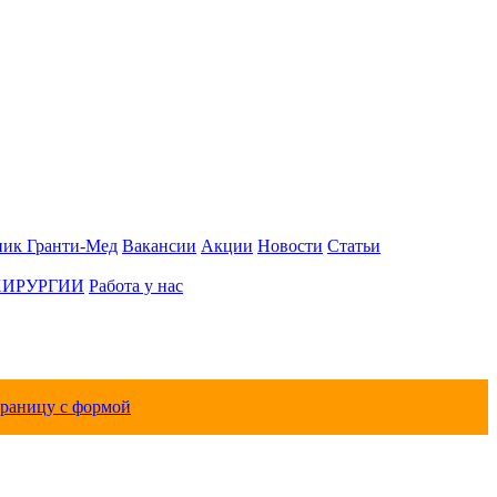
ник Гранти-Мед
Вакансии
Акции
Новости
Статьи
ХИРУРГИИ
Работа у нас
траницу с формой