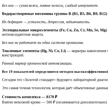
Без них — сухая кожа, ломкие волосы, слабый иммунитет.
Водорастворимые витамины группы B (B1, B5, B6, B9, B12)
Их дефицит — усталость, депрессия, забывчивость.
Эссенциальные микроэлементы (Fe, Cu, Zn, Cr, Mn, Se, Mg)
антиоксидантная защита.
Без них не работает ни одна система организма.
Токсичные элементы (Hg, Ni, Co, Li)
— маркеры накопления т
конструкций.
Ранний маркер хронической интоксикации.
Все 19 показателей определяются методом высокоэффективн
Сегодня это «Золотой стандарт» будущего лабораторной диагн
Это самая точная технология, которая даёт объективные данны
Стоимость комплекса — 8170 ₽
Взятие венозной крови — 500 ₽ (оплачивается дополнительно)