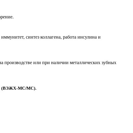
орение.
ммунитет, синтез коллагена, работа инсулина и
на производстве или при наличии металлических зубных
ей (ВЭЖХ-МС/МС).