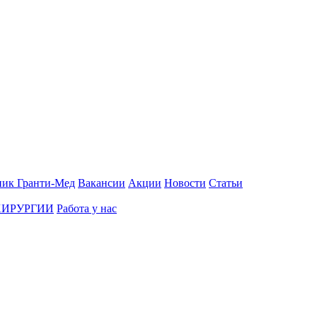
ник Гранти-Мед
Вакансии
Акции
Новости
Статьи
ХИРУРГИИ
Работа у нас