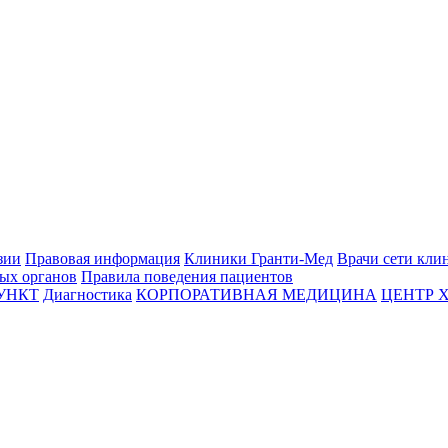
зии
Правовая информация
Клиники Гранти-Мед
Врачи сети кли
вых органов
Правила поведения пациентов
УНКТ
Диагностика
КОРПОРАТИВНАЯ МЕДИЦИНА
ЦЕНТР 