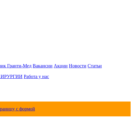
ник Гранти-Мед
Вакансии
Акции
Новости
Статьи
ХИРУРГИИ
Работа у нас
траницу с формой