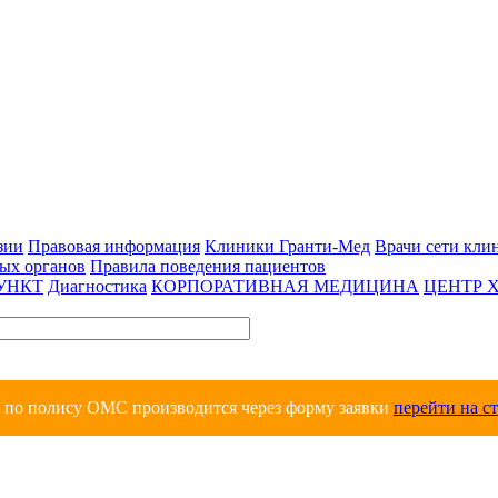
зии
Правовая информация
Клиники Гранти-Мед
Врачи сети кли
вых органов
Правила поведения пациентов
УНКТ
Диагностика
КОРПОРАТИВНАЯ МЕДИЦИНА
ЦЕНТР 
и по полису ОМС производится через форму заявки
перейти на с